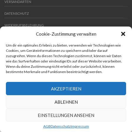
VERSANDARTEN
DATENSCHUTZ
WIDERRUFSBELEHRUNG
Cookie-Zustimmung verwalten
IMPRESSUM
Um dir ein optimales Erlebnis zu bieten, verwenden wir Technologien wie
B2B
Cookies, um Geräteinformationen zu speichern und/oder darauf
zuzugreifen. Wenn du diesen Technologien zustimmst, können wir Daten
NEWS
wie das Surfverhalten oder eindeutige IDs auf dieser Website verarbeiten.
Wenn du deine Zustimmung nicht erteilst oder zurückziehst, können
Copyright 2026 ©
Ponalto
bestimmte Merkmale und Funktionen beeinträchtigt werden.
AKZEPTIEREN
ABLEHNEN
Diese Webseite verwendet Cookies, um bestimmte Funktionen
zu ermöglichen und das Angebot zu verbessern. Indem Sie hier
EINSTELLUNGEN ANSEHEN
fortfahren, stimmen Sie der Nutzung von Cookies zu. Mehr
Informationen.
Mehr info
OK
AGB
Datenschutz
Impressum